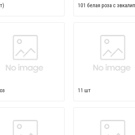
т)
101 белая роза с эвкали
оз
11 шт