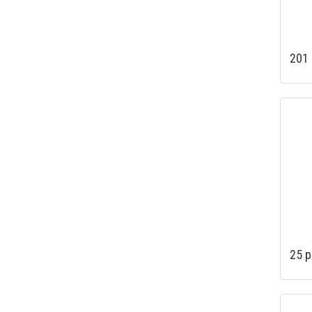
201
25 р