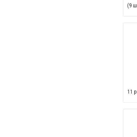
(9 ш
11 р