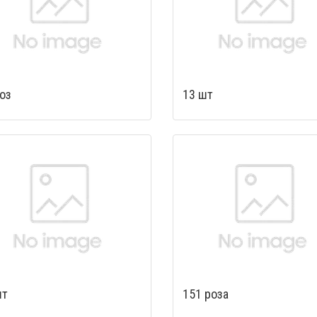
оз
13 шт
шт
151 роза