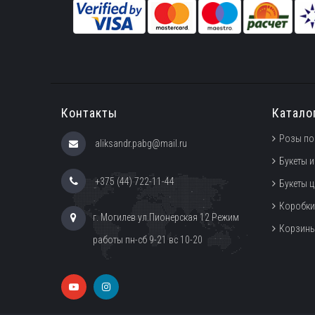
Контакты
Катало
Розы по
aliksandr.pabg@mail.ru
Букеты и
+375 (44) 722-11-44
Букеты 
Коробки
г. Могилев ул.Пионерская 12 Режим
Корзин
работы пн-сб 9-21 вс 10-20