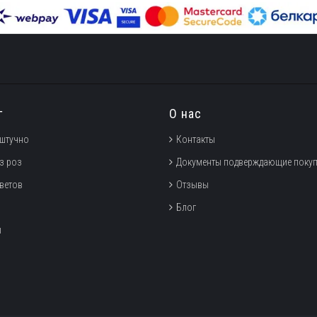
г
О нас
штучно
Контакты
з роз
Документы подверждающие покуп
цветов
Отзывы
Блог
ы