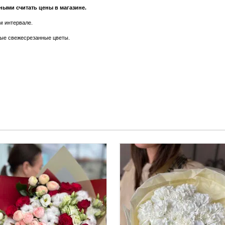
ными считать цены в магазине.
м интервале.
ые свежесрезанные цветы.