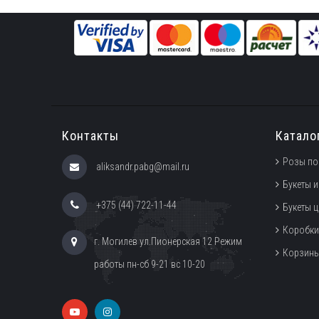
Контакты
Катало
Розы по
aliksandr.pabg@mail.ru
Букеты и
+375 (44) 722-11-44
Букеты 
Коробки
г. Могилев ул.Пионерская 12 Режим
Корзин
работы пн-сб 9-21 вс 10-20