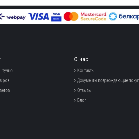
г
О нас
штучно
Контакты
з роз
Документы подверждающие покуп
цветов
Отзывы
Блог
ы