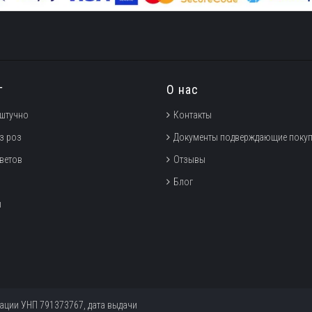
г
О нас
штучно
Контакты
з роз
Документы подверждающие покуп
цветов
Отзывы
Блог
ы
рации УНП 791373767, дата выдачи